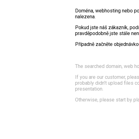
Doména, webhosting nebo po
nalezena.
Pokud jste náš zákazník, pod
pravděpodobně jste stále nena
Případně začněte objednávk
The searched domain, web ho
If you are our customer, pleas
probably didn't upload files 
presentation.
Otherwise, please start by pl