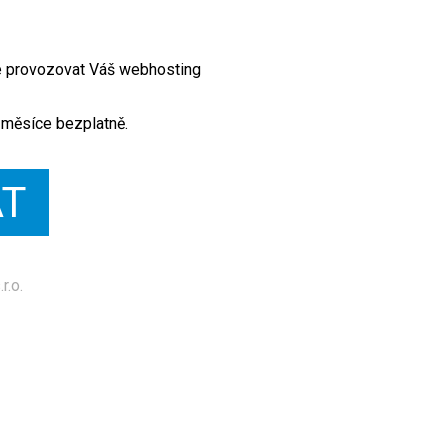
te provozovat Váš webhosting
 měsíce bezplatně.
AT
r.o.