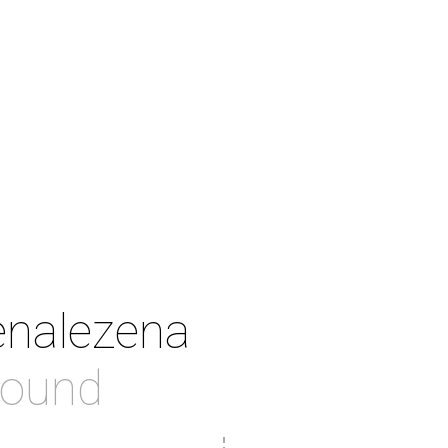
enalezena
found